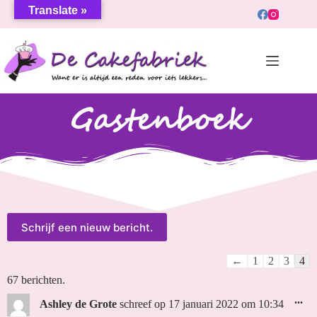
Translate »
Gastenboek
←
1
2
3
4
67 berichten.
...
Ashley de Grote
schreef op
17 januari 2022
om
10:34