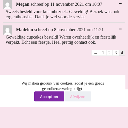
...
Megan
schreef op
11 november 2021
om
10:07
Sweets besteld voor kraambezoek. Geweldig! Bezoek was ook
erg enthousiast. Dank je wel voor de service
...
Madelon
schreef op
8 november 2021
om
11:21
Geweldige cupcakes besteld! Waren overheerlijk en feestelijk
verpakt. Echt een feestje. Heel prettig contact ook.
←
1
2
3
4
Wij maken gebruik van cookies, zodat je een goede
gebruikerservaring krijgt.
Accepteer
Afwijzen
Copyright © 2026 De Cakefabriek